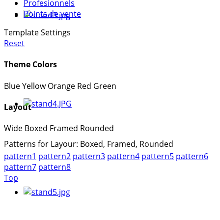
Profesionnels
Points de vente
Template Settings
Reset
Theme Colors
Blue
Yellow
Orange
Red
Green
Layout
Wide
Boxed
Framed
Rounded
Patterns for Layour: Boxed, Framed, Rounded
pattern1
pattern2
pattern3
pattern4
pattern5
pattern6
pattern7
pattern8
Top