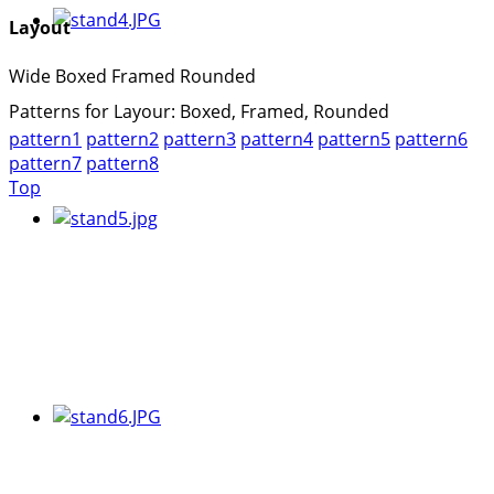
Layout
Wide
Boxed
Framed
Rounded
Patterns for Layour: Boxed, Framed, Rounded
pattern1
pattern2
pattern3
pattern4
pattern5
pattern6
pattern7
pattern8
Top