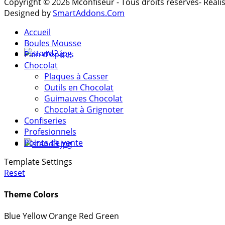
Copyright © 2026 Mconfiseur - Tous droits réservés- Réal
Designed by
SmartAddons.Com
Accueil
Boules Mousse
Pain d'épices
Chocolat
Plaques à Casser
Outils en Chocolat
Guimauves Chocolat
Chocolat à Grignoter
Confiseries
Profesionnels
Points de vente
Template Settings
Reset
Theme Colors
Blue
Yellow
Orange
Red
Green