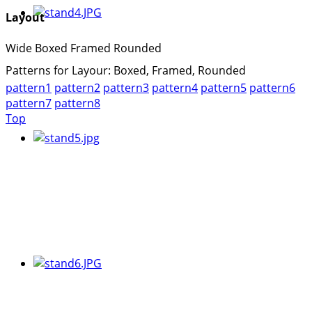
Layout
Wide
Boxed
Framed
Rounded
Patterns for Layour: Boxed, Framed, Rounded
pattern1
pattern2
pattern3
pattern4
pattern5
pattern6
pattern7
pattern8
Top