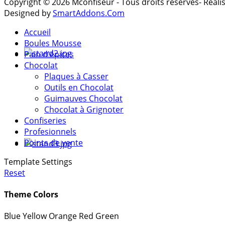
Copyright © 2026 Mconfiseur - Tous droits réservés- Réal
Designed by
SmartAddons.Com
Accueil
Boules Mousse
Pain d'épices
Chocolat
Plaques à Casser
Outils en Chocolat
Guimauves Chocolat
Chocolat à Grignoter
Confiseries
Profesionnels
Points de vente
Template Settings
Reset
Theme Colors
Blue
Yellow
Orange
Red
Green