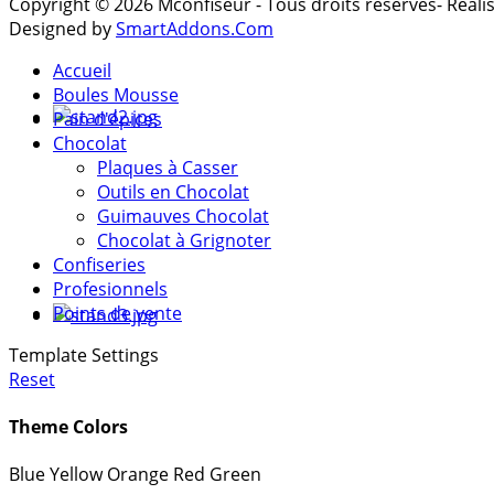
Copyright © 2026 Mconfiseur - Tous droits réservés- Réal
Designed by
SmartAddons.Com
Accueil
Boules Mousse
Pain d'épices
Chocolat
Plaques à Casser
Outils en Chocolat
Guimauves Chocolat
Chocolat à Grignoter
Confiseries
Profesionnels
Points de vente
Template Settings
Reset
Theme Colors
Blue
Yellow
Orange
Red
Green