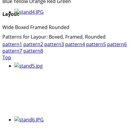
Blue
Yellow
Orange
Red
Green
Layout
Wide
Boxed
Framed
Rounded
Patterns for Layour: Boxed, Framed, Rounded
pattern1
pattern2
pattern3
pattern4
pattern5
pattern6
pattern7
pattern8
Top