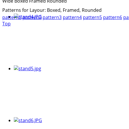
Wide
Boxed
Framed
Rounded
Patterns for Layour: Boxed, Framed, Rounded
pattern1
pattern2
pattern3
pattern4
pattern5
pattern6
pa
Top