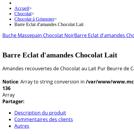
Accueil
>
Chocolat
>
Chocolat à Grignoter
>
Barre Eclat d'amandes Chocolat Lait
Buche Massepain Chocolat Noir
Barre Eclat d'amandes Cho
Barre Eclat d'amandes Chocolat Lait
Amandes recouvertes de Chocolat au Lait Pur Beurre de
Notice
: Array to string conversion in
/var/www/www.mconf
136
Array
Partager:
Description du produit
Commentaires des clients
Autres