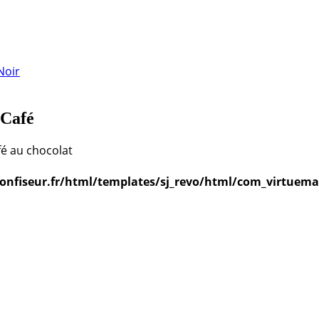
Noir
 Café
fé au chocolat
iseur.fr/html/templates/sj_revo/html/com_virtuemar