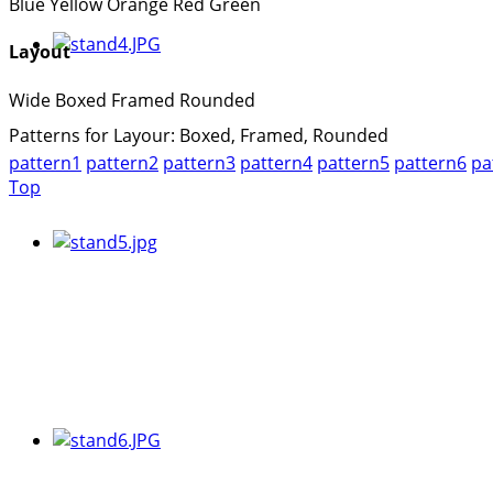
Blue
Yellow
Orange
Red
Green
Layout
Wide
Boxed
Framed
Rounded
Patterns for Layour: Boxed, Framed, Rounded
pattern1
pattern2
pattern3
pattern4
pattern5
pattern6
pa
Top