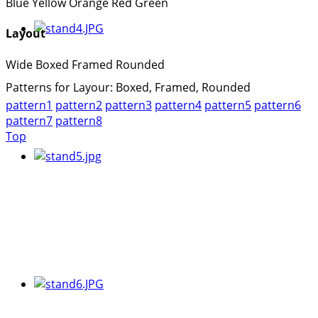
Blue
Yellow
Orange
Red
Green
Layout
Wide
Boxed
Framed
Rounded
Patterns for Layour: Boxed, Framed, Rounded
pattern1
pattern2
pattern3
pattern4
pattern5
pattern6
pattern7
pattern8
Top