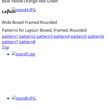
Blue
Yellow
Orange
Red
Green
Layout
Wide
Boxed
Framed
Rounded
Patterns for Layour: Boxed, Framed, Rounded
pattern1
pattern2
pattern3
pattern4
pattern5
pattern6
pattern7
pattern8
Top